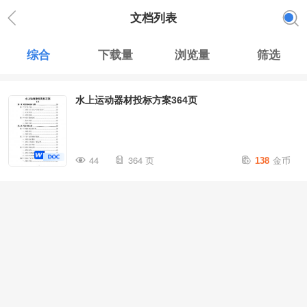
文档列表
综合
下载量
浏览量
筛选
水上运动器材投标方案364页
金币
44
364 页
138