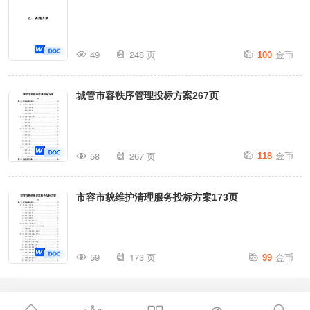
金币
49
248 页
100
城管市容秩序管理投标方案267页
金币
58
267 页
118
市容市貌维护清理服务投标方案173页
金币
59
173 页
99