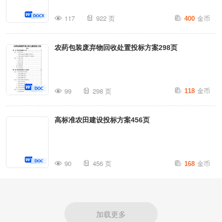
金币
117
922 页
400
农药包装废弃物回收处置投标方案298页
金币
99
298 页
118
高标准农田建设投标方案456页
金币
90
456 页
168
加载更多