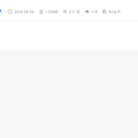
2024-09-09
1.39MB
217 页
118
50金币