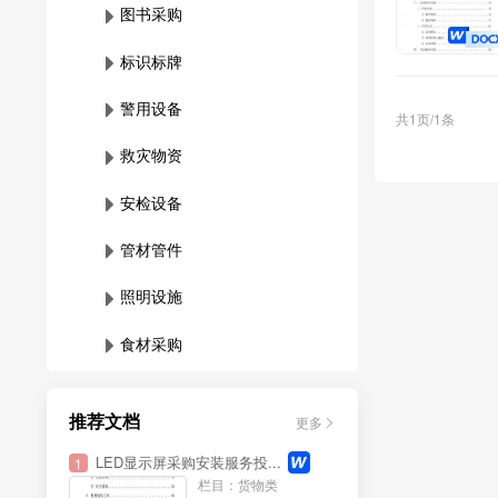
图书采购
标识标牌
警用设备
共1页/1条
救灾物资
安检设备
管材管件
照明设施
食材采购
化学物品
推荐文档
更多
砂石采购
LED显示屏采购安装服务投...
1
泵站设施
栏目：货物类