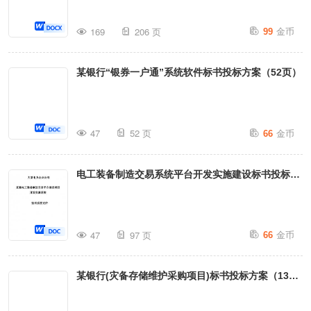
金币
169
206 页
99
某银行“银券一户通”系统软件标书投标方案（52页）
金币
47
52 页
66
电工装备制造交易系统平台开发实施建设标书投标方
案（97页）
金币
47
97 页
66
某银行(灾备存储维护采购项目)标书投标方案（131
页）