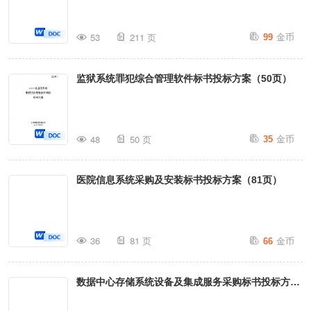
金币
53
211 页
99
监狱系统罪犯综合管理软件标书投标方案（50页）
金币
48
50 页
35
医院信息系统采购及安装标书投标方案（81页）
金币
36
81 页
66
数据中心存储系统设备及集成服务采购标书投标方案
（206页）