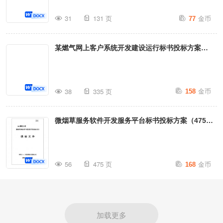
金币
31
131 页
77
某燃气网上客户系统开发建设运行标书投标方案
（335页）
金币
38
335 页
158
微烟草服务软件开发服务平台标书投标方案（475
页）
金币
56
475 页
168
加载更多