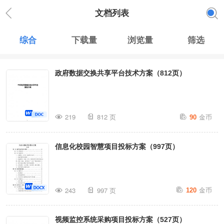
文档列表
综合
下载量
浏览量
筛选
政府数据交换共享平台技术方案（812页）
金币
219
812 页
90
信息化校园智慧项目投标方案（997页）
金币
243
997 页
120
视频监控系统采购项目投标方案（527页）