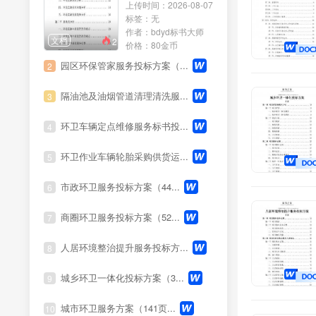
上传时间：2026-08-07
运营服务
标签：无
作者：bdyd标书大师
文档
2
培训服务
价格：80金币
园区环保管家服务投标方案（...
2
养护服务
隔油池及油烟管道清理清洗服...
3
会务服务
环卫车辆定点维修服务标书投...
4
租赁服务
环卫作业车辆轮胎采购供货运...
5
医疗服务
市政环卫服务投标方案（44...
6
法律服务
商圈环卫服务投标方案（52...
7
展览服务
人居环境整治提升服务投标方...
8
清洗服务
城乡环卫一体化投标方案（3...
9
环保服务
城市环卫服务方案（141页...
10
维修服务