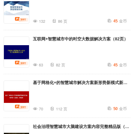
页）
金币
132
86 页
45
互联网+智慧城市中的时空大数据解决方案（82页）
金币
63
82 页
45
基于网格化+的智慧城市解决方案新形势新模式新趋
势（112页）
金币
70
112 页
50
社会治理智慧城市大脑建设方案内容完整精品版（53