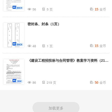
金币
56
5 页
15
密封条、封条（1页）
金币
48
1 页
15
《建设工程招投标与合同管理》教案学习资料（219
页）
金币
86
219 页
50
加载更多