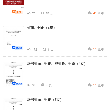
金币
70
52 页
45
封面、封皮（1页）
金币
172
1 页
15
标书封面、封皮、密封条、封条（4页）
金币
68
4 页
15
标书封面、封皮（2页）