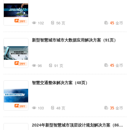
金币
102
56 页
45
新型智慧城市城市大数据应用解决方案（91页）
金币
96
91 页
45
智慧交通整体解决方案（48页）
金币
103
48 页
35
2024年新型智慧城市顶层设计规划解决方案（86